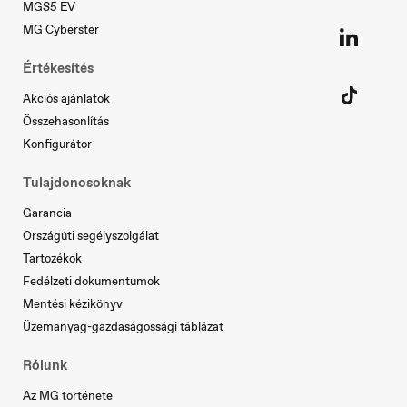
MGS5 EV
Nederland
Nederlands
MG Cyberster
Értékesítés
Akciós ajánlatok
Norge
Összehasonlítás
Norsk
Konfigurátor
Tulajdonosoknak
Österreich
Garancia
Deutsch
Országúti segélyszolgálat
Tartozékok
Fedélzeti dokumentumok
Mentési kézikönyv
Portugal
Üzemanyag-gazdaságossági táblázat
Português
Rólunk
Az MG története