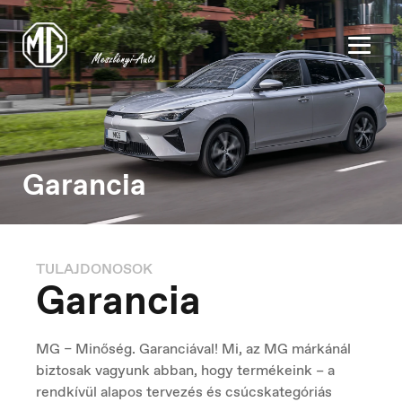
Garancia
België
Nederlands
TULAJDONOSOK
Garancia
Belgique
Français
MG – Minőség. Garanciával! Mi, az MG márkánál
biztosak vagyunk abban, hogy termékeink – a
rendkívül alapos tervezés és csúcskategóriás