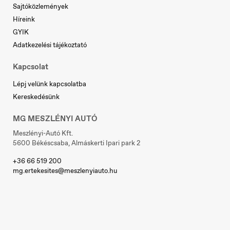
Serbia
Sajtóközlemények
Srpski
Híreink
GYIK
Adatkezelési tájékoztató
Slovakia
Kapcsolat
Slovenčina
Lépj velünk kapcsolatba
Kereskedésünk
MG MESZLÉNYI AUTÓ
Slovenia
Slovenščina
Meszlényi-Autó Kft.
5600 Békéscsaba, Almáskerti Ipari park 2
+36 66 519 200
mg.ertekesites@meszlenyiauto.hu
Sverige
Svenska