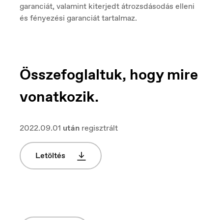
España
garanciát, valamint kiterjedt átrozsdásodás elleni
Español
és fényezési garanciát tartalmaz.
Europe
English
Összefoglaltuk, hogy mire
vonatkozik.
France
Français
2022.09.01
után
regisztrált
Letöltés
Hungary
Magyar