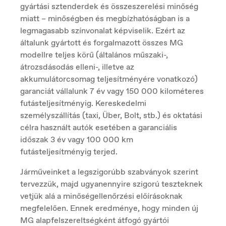
Croatia
gyártási sztenderdek és összeszerelési minőség
Hrvatski
miatt – minőségben és megbízhatóságban is a
legmagasabb színvonalat képviselik. Ezért az
általunk gyártott és forgalmazott összes MG
modellre teljes körű (általános műszaki-,
Czech Republic
átrozsdásodás elleni-, illetve az
Čeština
akkumulátorcsomag teljesítményére vonatkozó)
garanciát vállalunk 7 év vagy 150 000 kilométeres
futásteljesítményig. Kereskedelmi
személyszállítás (taxi, Über, Bolt, stb.) és oktatási
Danmark
Dansk
célra használt autók esetében a garanciális
időszak 3 év vagy 100 000 km
futásteljesítményig terjed.
Járműveinket a legszigorúbb szabványok szerint
Deutschland
Deutsch
tervezzük, majd ugyanennyire szigorú teszteknek
vetjük alá a minőségellenőrzési előírásoknak
megfelelően. Ennek eredménye, hogy minden új
MG alapfelszereltségként átfogó gyártói