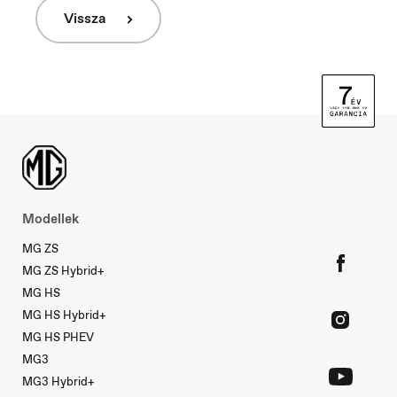
Ísland
Vissza
Íslenska
Italia
Italiano
Luxembourg
Modellek
Français
MG ZS
MG ZS Hybrid+
MG HS
Macedonia
MG HS Hybrid+
Македонски
MG HS PHEV
MG3
MG3 Hybrid+