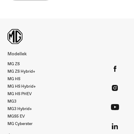
Luxembourg
Français
Macedonia
Македонски
Modellek
MG ZS
MG ZS Hybrid+
Nederland
MG HS
Nederlands
MG HS Hybrid+
MG HS PHEV
MG3
MG3 Hybrid+
MGS5 EV
Norge
Norsk
MG Cyberster