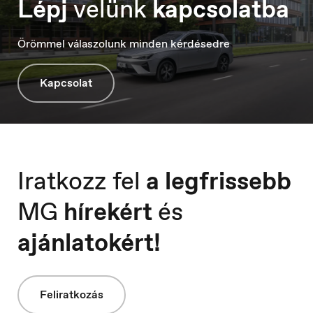
Lépj
velünk
kapcsolatba
Hungary
Örömmel válaszolunk minden kérdésedre
Magyar
Kapcsolat
Ísland
Íslenska
Iratkozz fel
a legfrissebb
MG
hírekért
és
Italia
ajánlatokért!
Italiano
Feliratkozás