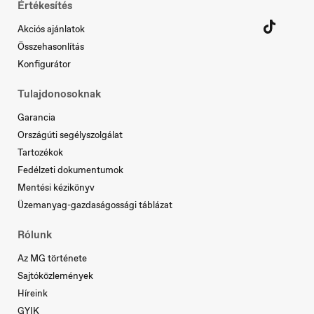
Értékesítés
Akciós ajánlatok
Összehasonlítás
Österreich
Deutsch
Konfigurátor
Tulajdonosoknak
Garancia
Országúti segélyszolgálat
Portugal
Tartozékok
Português
Fedélzeti dokumentumok
Mentési kézikönyv
Üzemanyag-gazdaságossági táblázat
Serbia
Rólunk
Srpski
Az MG története
Sajtóközlemények
Híreink
GYIK