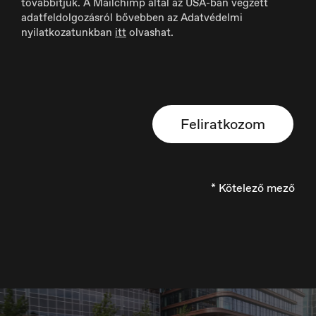
továbbítjuk. A Mailchimp által az USA-ban végzett
Deutsch
adatfeldolgozásról bővebben az Adatvédelmi
nyilatkozatunkban
itt
olvashat.
España
Español
Feliratkozom
Europe
* Kötelező mező
English
France
Français