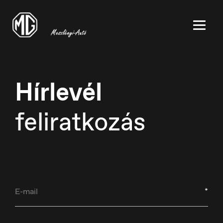
Hírlevél
feliratkozás
België
Nederlands
Belgique
*
Français