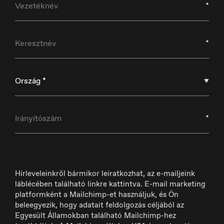
*
Croatia
Hrvatski
*
Ország *
Czech Republic
Čeština
*
Danmark
Dansk
Hírleveleinkről bármikor leiratkozhat, az e-mailjeink
láblécében található linkre kattintva. E-mail marketing
platformként a Mailchimp-et használjuk, és Ön
beleegyezik, hogy adatait feldolgozás céljából az
Egyesült Államokban található Mailchimp-hez
Deutschland