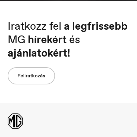
Iratkozz fel
a legfrissebb
MG
hírekért
és
Macedonia
Македонски
ajánlatokért!
Feliratkozás
Nederland
Nederlands