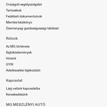
Országúti segélyszolgálat
Serbia
Tartozékok
Srpski
Fedélzeti dokumentumok
Mentési kézikönyv
Üzemanyag-gazdaságossági táblázat
Rólunk
Az MG története
Slovakia
Sajtóközlemények
Slovenčina
Híreink
GYIK
Adatkezelési tájékoztató
Kapcsolat
Slovenia
Lépj velünk kapcsolatba
Slovenščina
Kereskedésünk
MG MESZLÉNYI AUTÓ