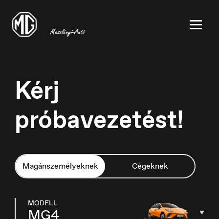
Kérj
próbavezetést!
België
Nederlands
Magánszemélyeknek
Cégeknek
Belgique
MODELL
MG4
Français