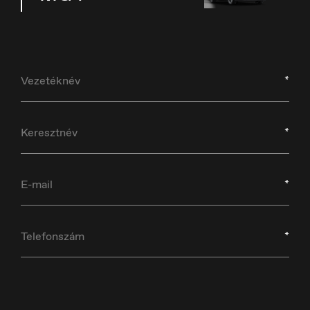
*
Croatia
Hrvatski
*
*
Czech Republic
Čeština
*