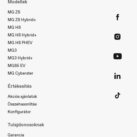
Norge
Modellek
Norsk
MG ZS
MG ZS Hybrid+
MG HS
MG HS Hybrid+
MG HS PHEV
MG3
Österreich
Deutsch
MG3 Hybrid+
MGS5 EV
MG Cyberster
Értékesítés
Akciós ajánlatok
Portugal
Összehasonlítás
Português
Konfigurátor
Tulajdonosoknak
Garancia