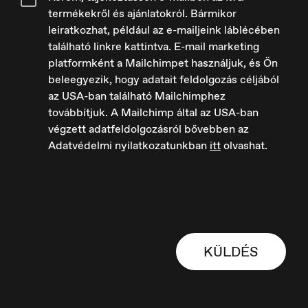
termékekről és ajánlatokról. Bármikor
leiratkozhat, például az e-mailjeink láblécében
Europe
English
található linkre kattintva. E-mail marketing
platformként a Mailchimpet használjuk, és Ön
beleegyezik, hogy adatait feldolgozás céljából
az USA-ban található Mailchimphez
továbbítjuk. A Mailchimp által az USA-ban
végzett adatfeldolgozásról bővebben az
France
Adatvédelmi nyilatkozatunkban
itt
olvashat.
Français
KÜLDÉS
Hungary
Magyar