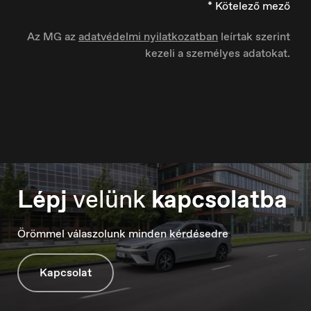
* Kötelező mező
Az MG az
adatvédelmi nyilatkozatban
leírtak szerint
kezeli a személyes adatokat.
Ísland
Íslenska
Italia
Italiano
Lépj
velünk
kapcsolatba
Örömmel válaszolunk minden kérdésedre
Kapcsolat
Luxembourg
Français