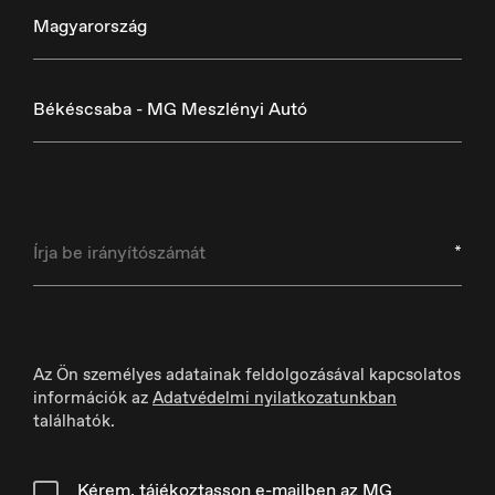
Danmark
Magyarország
Dansk
Békéscsaba - MG Meszlényi Autó
Deutschland
Deutsch
*
España
Az Ön személyes adatainak feldolgozásával kapcsolatos
Español
információk az
Adatvédelmi nyilatkozatunkban
találhatók.
Kérem, tájékoztasson e-mailben az MG