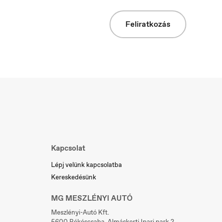
Feliratkozás
Slovakia
Slovenčina
Kapcsolat
Lépj velünk kapcsolatba
Kereskedésünk
MG MESZLÉNYI AUTÓ
Meszlényi-Autó Kft.
5600 Békéscsaba, Almáskerti Ipari park 2