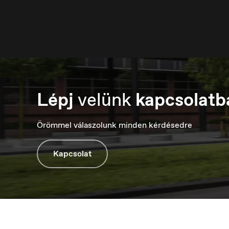
Lépj
velünk
kapcsolatb
Luxembourg
M
Français
М
Örömmel válaszolunk minden kérdésedre
Kapcsolat