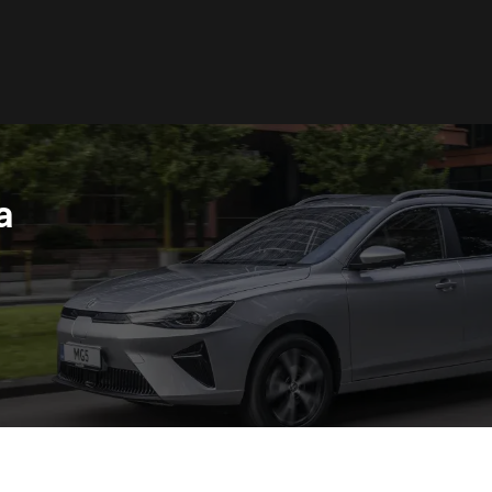
a
acedonia
Nederland
акедонски
Nederlands