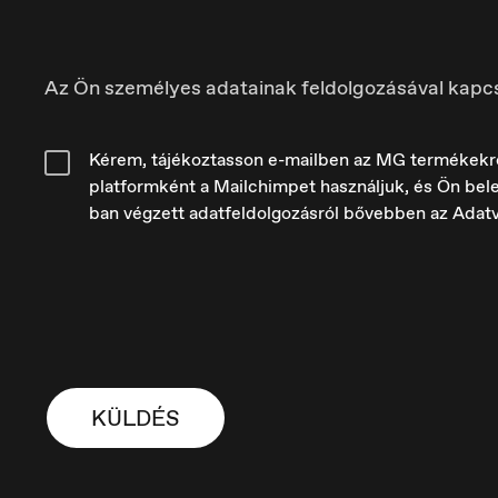
Az Ön személyes adatainak feldolgozásával kapc
Kérem, tájékoztasson e-mailben az MG termékekről é
platformként a Mailchimpet használjuk, és Ön bele
ban végzett adatfeldolgozásról bővebben az Adat
France
H
Français
M
KÜLDÉS