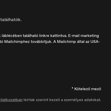
találhatók.
láblécében található linkre kattintva. E-mail marketing
ató Mailchimphez továbbítjuk. A Mailchimp által az USA-
Italia
Italiano
* Kötelező mező
ilatkozatban
leírtak szerint kezeli a személyes adatokat.