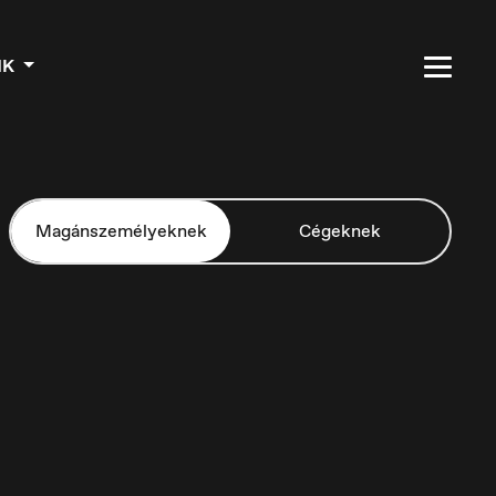
NK
Magánszemélyeknek
Cégeknek
Czech Republic
Čeština