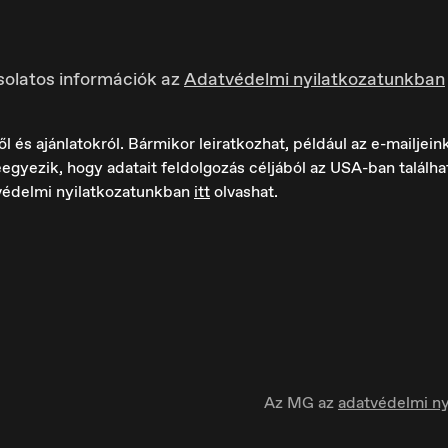
solatos információk az
Adatvédelmi nyilatkozatunkban
s ajánlatokról. Bármikor leiratkozhat, például az e-mailjeink 
egyezik, hogy adatait feldolgozás céljából az USA-ban találh
védelmi nyilatkozatunkban
itt
olvashat.
ungary
Ísland
agyar
Íslenska
Az MG az
adatvédelmi ny