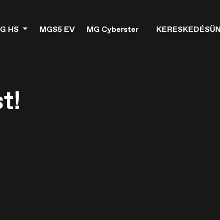
G HS
MGS5 EV
MG Cyberster
KERESKEDÉSÜ
t!
elgique
Croatia
ançais
Hrvatski