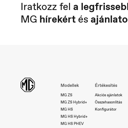
Iratkozz fel
a legfrisseb
MG
hírekért
és
ajánlato
Österreich
P
Deutsch
Po
Modellek
Értékesítés
MG ZS
Akciós ajánlatok
MG ZS Hybrid+
Összehasonlítás
MG HS
Konfigurátor
MG HS Hybrid+
MG HS PHEV