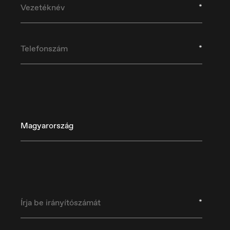
*
*
Magyarország
Danmark
D
Dansk
De
*