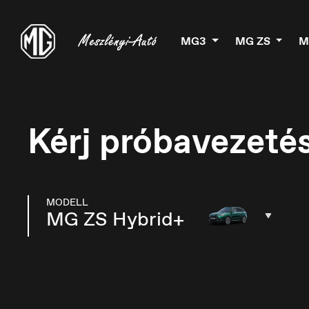
MG3
MG ZS
M
Kérj próbavezetés
MODELL
MG ZS Hybrid+
België
B
Nederlands
Fr