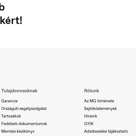
b
kért!
ortugal
Serbia
rtuguês
Srpski
Tulajdonosoknak
Rólunk
Garancia
Az MG története
Országúti segélyszolgálat
Sajtóközlemények
Tartozékok
Híreink
Fedélzeti dokumentumok
GYIK
Mentési kézikönyv
Adatkezelési tájékoztató