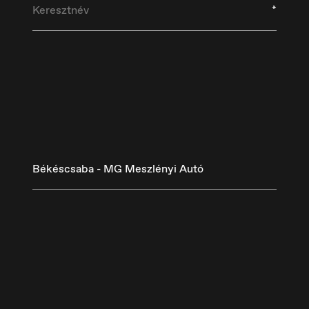
*
Békéscsaba - MG Meszlényi Autó
eutschland
España
utsch
Español